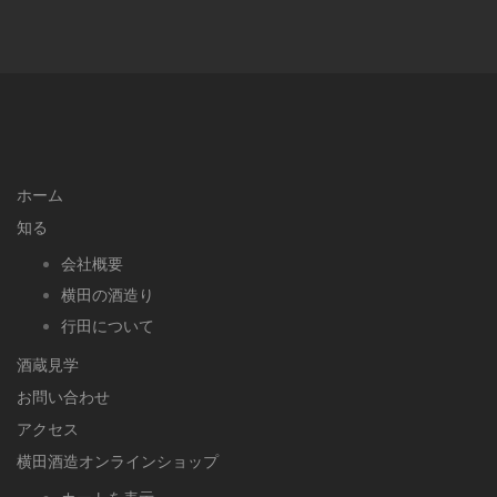
ホーム
知る
会社概要
横田の酒造り
行田について
酒蔵見学
お問い合わせ
アクセス
横田酒造オンラインショップ