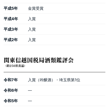
平成5年
金賞受賞
平成4年
入賞
平成3年
入賞
平成2年
入賞
関東信越国税局酒類鑑評会
（約250社出品）
令和7年
入賞（吟醸酒）・埼玉県第1位
令和6年
―
令和5年
―