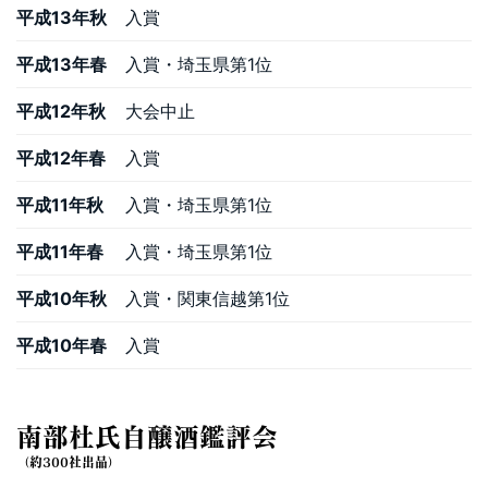
平成13年秋
入賞
平成13年春
入賞・埼玉県第1位
平成12年秋
大会中止
平成12年春
入賞
平成11年秋
入賞・埼玉県第1位
平成11年春
入賞・埼玉県第1位
平成10年秋
入賞・関東信越第1位
平成10年春
入賞
南部杜氏自醸酒鑑評会
（約300社出品）