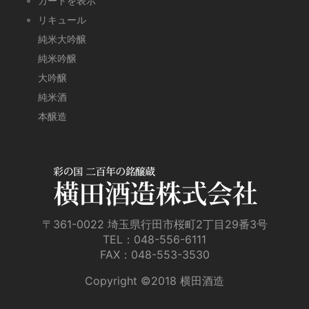
カートを表示
リキュール
純米大吟醸
純米吟醸
大吟醸
純米酒
本醸造
〒361-0022 埼玉県行田市桜町2丁目29番3号
TEL：
048-556-6111
FAX：048-553-3530
Copyright ©2018 横田酒造