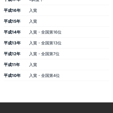
平成16年
入賞
平成15年
入賞
平成14年
入賞・全国第16位
平成13年
入賞・全国第13位
平成12年
入賞・全国第7位
平成11年
入賞
平成10年
入賞・全国第4位