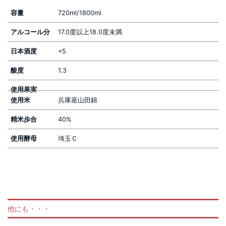
容量
720ml/1800ml
アルコール分
17.0度以上18.0度未満
日本酒度
+5
酸度
1.3
使用果実
使用米
兵庫産山田錦
精米歩合
40%
使用酵母
埼玉Ｃ
他にも・・・