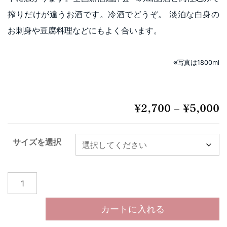
搾りだけが違うお酒です。冷酒でどうぞ。 淡泊な白身の
お刺身や豆腐料理などにもよく合います。
※写真は1800ml
価
¥
2,700
–
¥
5,000
サイズを選択
日本橋 大吟醸個
カートに入れる